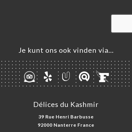
ME
VEREN
ELLEN
ERIJ
IEW
NU
Je kunt ons ook vinden via…
TACT
Délices du Kashmir
39 Rue Henri Barbusse
92000 Nanterre France