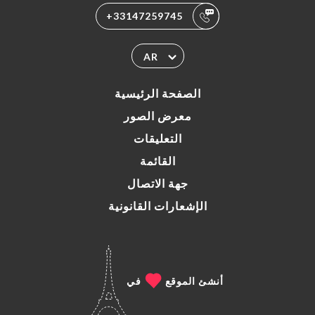
+33147259745
AR
الصفحة الرئيسية
معرض الصور
التعليقات
القائمة
جهة الاتصال
الإشعارات القانونية
أنشئ الموقع
في